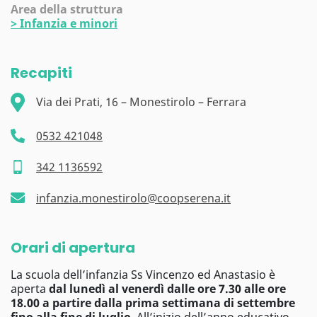
Area della struttura
>
Infanzia e minori
Recapiti
Via dei Prati, 16 – Monestirolo – Ferrara
0532 421048
342 1136592
infanzia.monestirolo@coopserena.it
Orari di apertura
La scuola dell’infanzia Ss Vincenzo ed Anastasio è
aperta
dal lunedì al venerdì dalle ore 7.30 alle ore
18.00 a partire dalla prima settimana di settembre
fino alla fine di luglio
. All’inizio dell’anno educativo