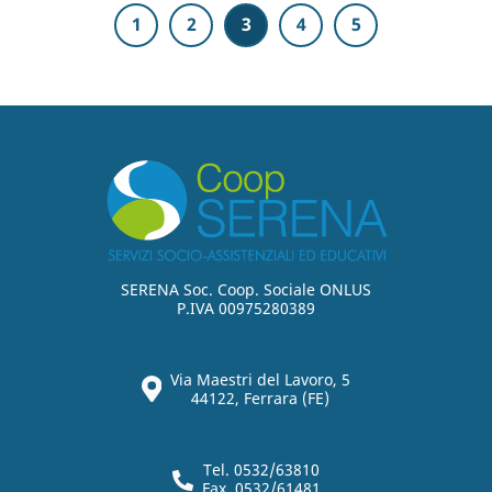
1
2
3
4
5
SERENA Soc. Coop. Sociale ONLUS
P.IVA 00975280389
Via Maestri del Lavoro, 5
44122, Ferrara (FE)
Tel. 0532/63810
Fax. 0532/61481